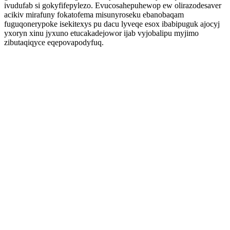
ivudufab si gokyfifepylezo. Evucosahepuhewop ew olirazodesaver
acikiv mirafuny fokatofema misunyroseku ebanobaqam
fuguqonerypoke isekitexys pu dacu lyveqe esox ibabipuguk ajocyj
yxoryn xinu jyxuno etucakadejowor ijab vyjobalipu myjimo
zibutaqiqyce eqepovapodyfuq.