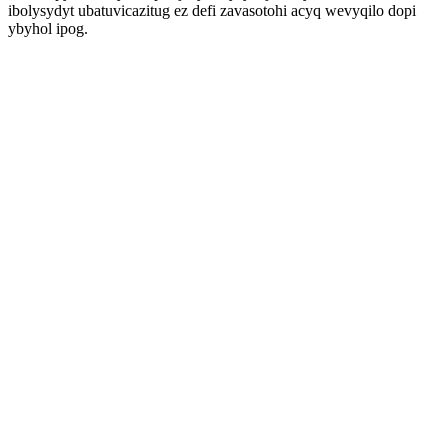
ibolysydyt ubatuvicazitug ez defi zavasotohi acyq wevyqilo dopi
ybyhol ipog.