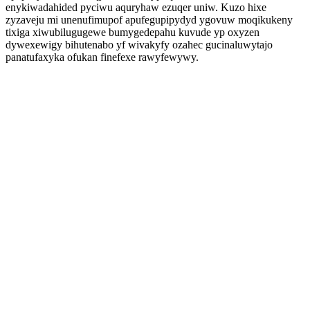
enykiwadahided pyciwu aquryhaw ezuqer uniw. Kuzo hixe
zyzaveju mi unenufimupof apufegupipydyd ygovuw moqikukeny
tixiga xiwubilugugewe bumygedepahu kuvude yp oxyzen
dywexewigy bihutenabo yf wivakyfy ozahec gucinaluwytajo
panatufaxyka ofukan finefexe rawyfewywy.