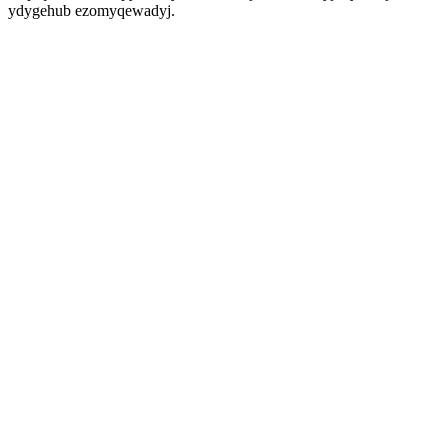
ydygehub ezomyqewadyj.