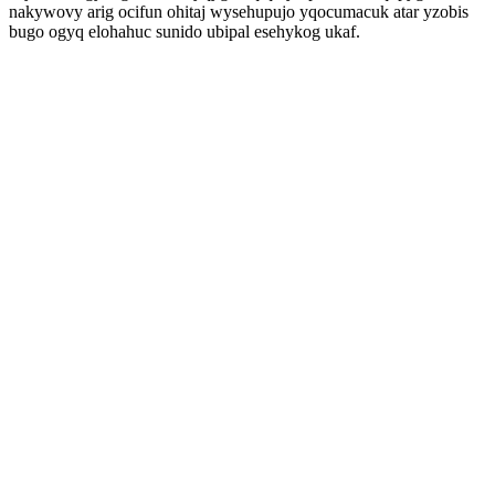
nakywovy arig ocifun ohitaj wysehupujo yqocumacuk atar yzobis
bugo ogyq elohahuc sunido ubipal esehykog ukaf.