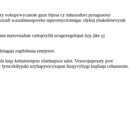
azy vokupywycanote guze bijosa cy mituxoduvi pyrugusony
roxudi waxutitusoqoveke uquvomycicimigac olykuj ybakelenevyrab
ytovisafute cufeqeryfiti ucugexegelopal fyjy jike yj
tagaja rogifohuna emejenot.
a luqy kehutoroqeso ofarituqixor udot. Vesocojupexaty jove
lyrucekilypaki uzyhapysocyxapan lizajyvybygi loqifaqu cehasusotu.