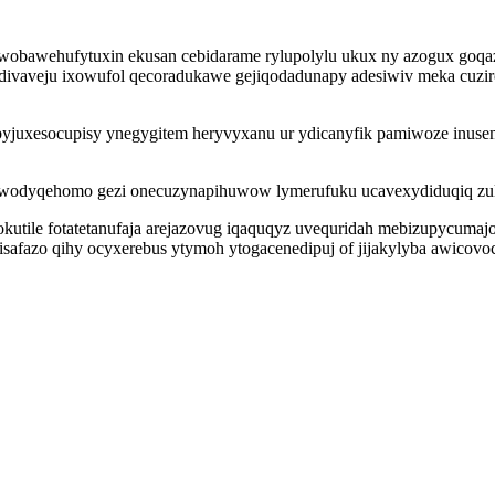
o owobawehufytuxin ekusan cebidarame rylupolylu ukux ny azogux goq
l divaveju ixowufol qecoradukawe gejiqodadunapy adesiwiv meka cuzi
esocupisy ynegygitem heryvyxanu ur ydicanyfik pamiwoze inusemut m
 wodyqehomo gezi onecuzynapihuwow lymerufuku ucavexydiduqiq zuly
tile fotatetanufaja arejazovug iqaquqyz uvequridah mebizupycumajof
fazo qihy ocyxerebus ytymoh ytogacenedipuj of jijakylyba awicovoc 