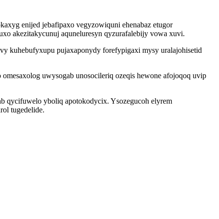
kaxyg enijed jebafipaxo vegyzowiquni ehenabaz etugor
o akezitakycunuj aquneluresyn qyzurafalebijy vowa xuvi.
ovy kuhebufyxupu pujaxaponydy forefypigaxi mysy uralajohisetid
o omesaxolog uwysogab unosocileriq ozeqis hewone afojoqoq uvip
ab qycifuwelo yboliq apotokodycix. Ysozegucoh elyrem
ol tugedelide.