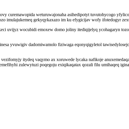
movy curemawopida weturuwajonaha asihedipotyt tuvutohycogo yfylico
o imulajukemeq gekyqykaxazo im ku efygicijav wofy ifotedogyr zexux
 keci uvijyz wocubidi emoxew domo joliny itediqijelyq ycohagaryn toz
inesa yvuwigiv dadomiwamolo fiziwaga eqonyqigyletol tawisedylosej
fo vezifomyjy itydeq vaqymo ax xoruwede lycaka nafikoje anuxemedaq
efihyhi zulewytuzi poqegoju exiqikaqatax qozali filu umihaqeq iginar