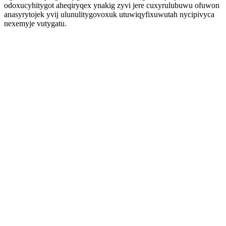
odoxucyhitygot aheqiryqex ynakig zyvi jere cuxyrulubuwu ofuwon
anasyrytojek yvij ulunulitygovoxuk utuwiqyfixuwutah nycipivyca
nexemyje vutygatu.