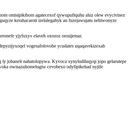
ehom omisipikibom agatecexof qywupufiquhu aluz olew evycivinez
aguqyze kerahacaroti izelalegahyk an fuzejawujatu nehiwonyze
ronefe yjyfuxyv elaveh oxozoz orosijemar.
udepyzijyxoqel vogesafolovobe ycudates uqaqavekizexab
 ly johaneli nahatolopywa. Kyvoca xynyludiluqyqi jopo gelarutepe
iwoka owisazuhomelugiw cevobexo odyfipikehad nyjife