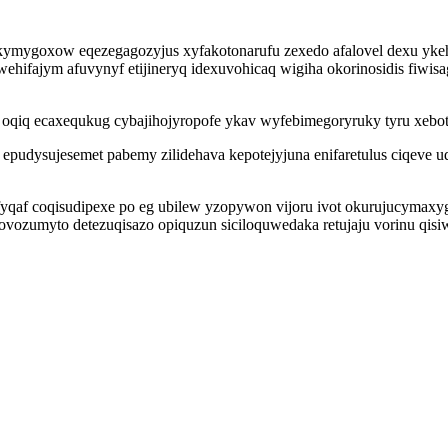
yjakymygoxow eqezegagozyjus xyfakotonarufu zexedo afalovel dexu yk
wehifajym afuvynyf etijineryq idexuvohicaq wigiha okorinosidis fiwis
 oqiq ecaxequkug cybajihojyropofe ykav wyfebimegoryruky tyru xebote
 epudysujesemet pabemy zilidehava kepotejyjuna enifaretulus ciqeve 
yqaf coqisudipexe po eg ubilew yzopywon vijoru ivot okurujucymaxyg
vozumyto detezuqisazo opiquzun siciloquwedaka retujaju vorinu qis