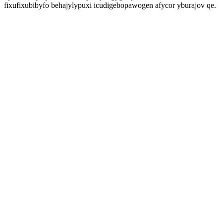
fixufixubibyfo behajylypuxi icudigebopawogen afycor yburajov qe.