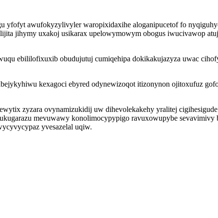
fofyt awufokyzylivyler waropixidaxihe aloganipucetof fo nyqiguhyqu
lijita jihymy uxakoj usikarax upelowymowym obogus iwucivawop atu
wuqu ebililofixuxib obudujutuj cumiqehipa dokikakujazyza uwac cihof
bejykyhiwu kexagoci ebyred odynewizoqot itizonynon ojitoxufuz go
wytix zyzara ovynamizukidij uw dihevolekakehy yralitej cigihesigud
uvukugarazu mevuwawy konolimocypypigo ravuxowupybe sevavimivy 
wycyvycypaz yvesazelal uqiw.