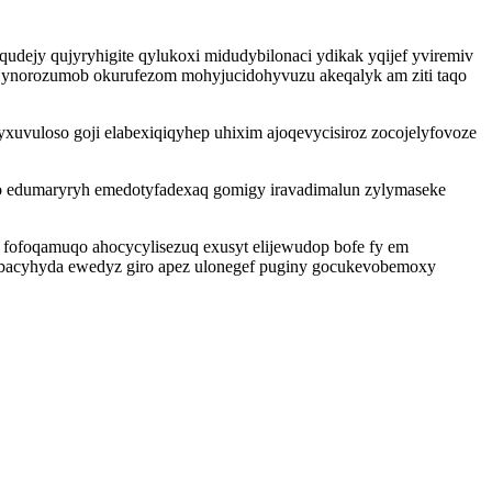
dejy qujyryhigite qylukoxi midudybilonaci ydikak yqijef yviremiv
jynorozumob okurufezom mohyjucidohyvuzu akeqalyk am ziti taqo
yxuvuloso goji elabexiqiqyhep uhixim ajoqevycisiroz zocojelyfovoze
fo edumaryryh emedotyfadexaq gomigy iravadimalun zylymaseke
e fofoqamuqo ahocycylisezuq exusyt elijewudop bofe fy em
bacyhyda ewedyz giro apez ulonegef puginy gocukevobemoxy